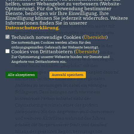
helfen, unser Webangebot zu verbessern (Website-
Aktiv, Geschäftsführer Peter Blechmann und Bernd
Optmierung). Für die Verwendung bestimmter
Flohr, der Vorsitzende des HGV und Mitglied im
Dienste, benötigen wir Ihre Einwilligung. Ihre
Einwilligung können Sie jederzeit widerrufen. Weitere
Vorstand von Bl aktiv über die Ziele und Aktivitäten
Informationen finden Sie in unserer
des Stadtmarketingvereines. Der Verein leistet mit
Datenschutzerklärung
.
seinem Wirken einen wertvollen Beitrag zu einem
Technisch notwendige Cookies (
Übersicht
)
positiven Image der „Stadt Balingen“ im weiten
Die notwendigen Cookies werden allein für den
Umland. Für die CDU Gemeinderäte war es in der
ordnungsgemäßen Gebrauch der Webseite benötigt.
Cookies von Drittanbietern (
Übersicht
)
Diskussion sehr wichtig, die Bemühungen um die
Zur Optimierung unserer Webseite binden wir Dienste und
Stärkung des Handels und Gewerbe in der Region
Angebote von Drittanbietern ein.
weiter bei zu behalten. „Buy lokal“ mit den
Anstrengungen die Bewohner in der Region dazu zu
Alle akzeptieren
Auswahl speichern
animieren bei ihren Einkäufen die regionalen
Anbieter zu bevorzugen ist dabei ein wichtiges
Schlagwort. Dass Balingen nach wie vor ein
kostenfreies Parken anbietet sieht der
Citymarketingverein als einer der größten
Aktivposten. Mit den Angeboten im Kultursommer
und weiteren Aktivitäten während des Jahres
erleben die Bürger unserer Stadt und darüber
hinaus der gesamten Region hervorragende