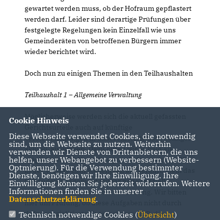
gewartet werden muss, ob der Hofraum gepflastert
werden darf. Leider sind derartige Prüfungen über
festgelegte Regelungen kein Einzelfall wie uns
Gemeinderäten von betroffenen Bürgern immer
wieder berichtet wird.
Doch nun zu einigen Themen in den Teilhaushalten
Teilhaushalt 1 – Allgemeine Verwaltung
Möglicherweise werden sich die aktuell gefassten
Cookie Hinweis
Gerichtsurteile auch auf künftige
Diese Webseite verwendet Cookies, die notwendig
Veröffentlichungen in unserem Amtsblatt, Balingen
sind, um die Webseite zu nutzen. Weiterhin
aktuell, auswirken. Dazu bitten wir so bald als
verwenden wir Dienste von Drittanbietern, die uns
helfen, unser Webangebot zu verbessern (Website-
möglich von der Verwaltung um Informationen. Wie
Optmierung). Für die Verwendung bestimmter
in der Vorlage zum Stellenplan ausgeführt, stellt das
Dienste, benötigen wir Ihre Einwilligung. Ihre
Gebäudemanagement immer neue spezielle
Einwilligung können Sie jederzeit widerrufen. Weitere
Informationen finden Sie in unserer
Herausforderungen an die Verwaltung. Wir bitten
Datenschutzerklärung
.
hier um Prüfung, ob diese Aufgaben nicht durch
dafür spezialisierte Unternehmen, z. B. die
Technisch notwendige Cookies (
Übersicht
)