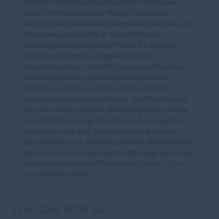
Günther Martin Pauli ins Gespräch zu kommen.
Auch Oberbürgermeister Helmut Reitemann
besuchte das Familienfest. Desweiteren waren auch
Sparkassenpräsident a.D. Heinrich Haasis,
Landtagspräsident Hubert Wicker, Dr. Edmund
Merkel und Hermann Luppold gefragte
Gesprächspartner. Auch für die jungen Besucher
des Familienfestes waren im Kinderpavillon
Aktivitäten geboten und eine Pferdekutsche
ermöglichte kleine Rundfahrten. Das Familienfest
der CDU auf der Domäne Bronnhaupten hat schon
eine Jahrzehntelange Tradition und dazu gehörte
wiederum auch eine Tombola bei der jedes Los
gewonnen hat. Zu den Hauptpreisen zählten Reisen
nach Berlin und Straßburg. Das Bild zeigt einen Blick
ins bis auf den letzten Platz belegte Festzelt. Text
und Bild Klaus Hahn.
16.09.2013, 07:38 Uhr