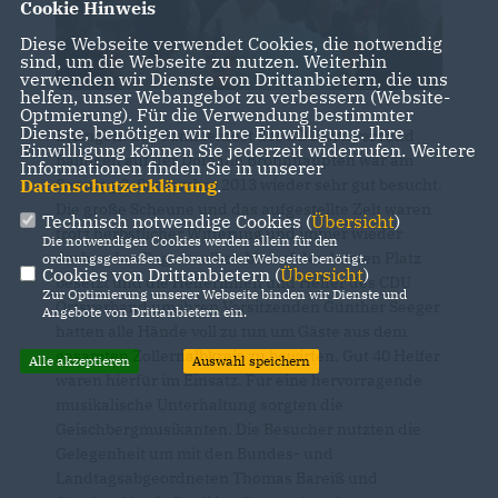
Cookie Hinweis
Diese Webseite verwendet Cookies, die notwendig
sind, um die Webseite zu nutzen. Weiterhin
verwenden wir Dienste von Drittanbietern, die uns
helfen, unser Webangebot zu verbessern (Website-
Optmierung). Für die Verwendung bestimmter
Dienste, benötigen wir Ihre Einwilligung. Ihre
Erzingen: Das Familienfest des CDU Ortsverband
Einwilligung können Sie jederzeit widerrufen. Weitere
Balingen auf der Domäne Bronnhaupten war am
Informationen finden Sie in unserer
Datenschutzerklärung
.
Sonntag 8, September 2013 wieder sehr gut besucht.
Die große Scheune und das aufgestellte Zelt waren
Technisch notwendige Cookies (
Übersicht
)
trotz herbstlicher Witterung und immer wieder
Die notwendigen Cookies werden allein für den
drohenden Regenwolken bis auf den letzten Platz
ordnungsgemäßen Gebrauch der Webseite benötigt.
Cookies von Drittanbietern (
Übersicht
)
besetzt und die Helferinnen und Helfer des CDU
Zur Optimierung unserer Webseite binden wir Dienste und
Ortsverband um ihren Vorsitzenden Günther Seeger
Angebote von Drittanbietern ein.
hatten alle Hände voll zu tun um Gäste aus dem
gesamten Zollernalbkreis zu bewirten. Gut 40 Helfer
Alle akzeptieren
Auswahl speichern
waren hierfür im Einsatz. Für eine hervorragende
musikalische Unterhaltung sorgten die
Geischbergmusikanten. Die Besucher nutzten die
Gelegenheit um mit den Bundes- und
Landtagsabgeordneten Thomas Bareiß und