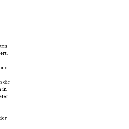
ten
ert.
inen
n die
 in
eter
der