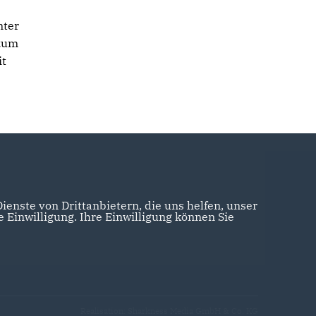
nter
 zum
it
enste von Drittanbietern, die uns helfen, unser
Einwilligung. Ihre Einwilligung können Sie
Realisation: Sharkness Media GmbH & Co. KG